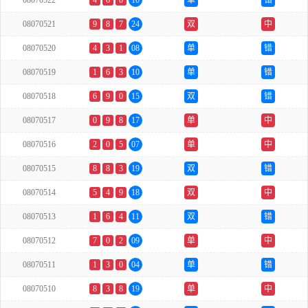
08070522
4
6
0
10
单
错
08070521
9
8
7
24
双
中
08070520
4
3
1
08
单
错
08070519
1
6
3
10
单
错
08070518
6
9
0
15
双
错
08070517
0
9
8
17
单
中
08070516
2
0
5
07
单
中
08070515
8
8
3
19
双
错
08070514
5
4
9
18
双
中
08070513
1
6
4
11
双
错
08070512
7
0
2
09
单
中
08070511
1
3
0
04
单
错
08070510
8
3
8
19
单
中