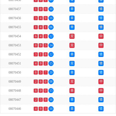
08070458
1
0
2
03
双
错
08070457
1
0
9
10
单
错
08070456
3
4
9
16
单
错
08070455
1
4
1
06
单
错
08070454
6
4
2
12
双
中
08070453
0
9
5
14
双
中
08070452
3
1
8
12
单
错
08070451
4
9
2
15
双
错
08070450
8
5
7
20
单
错
08070449
2
6
0
08
双
中
08070448
6
9
0
15
单
中
08070447
2
5
9
16
单
错
08070446
4
9
3
16
单
错