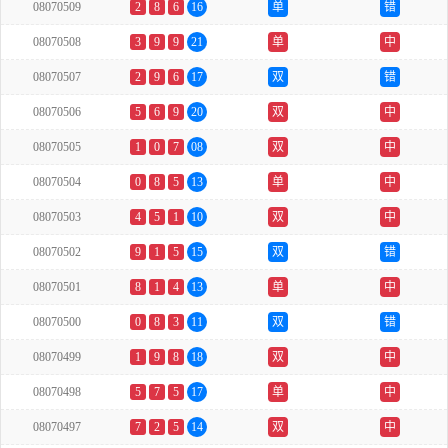
08070509
2
8
6
16
单
错
08070508
3
9
9
21
单
中
08070507
2
9
6
17
双
错
08070506
5
6
9
20
双
中
08070505
1
0
7
08
双
中
08070504
0
8
5
13
单
中
08070503
4
5
1
10
双
中
08070502
9
1
5
15
双
错
08070501
8
1
4
13
单
中
08070500
0
8
3
11
双
错
08070499
1
9
8
18
双
中
08070498
5
7
5
17
单
中
08070497
7
2
5
14
双
中