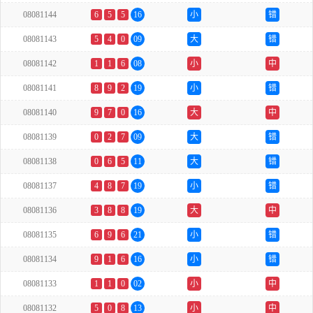
08081144
6
5
5
16
小
错
08081143
5
4
0
09
大
错
08081142
1
1
6
08
小
中
08081141
8
9
2
19
小
错
08081140
9
7
0
16
大
中
08081139
0
2
7
09
大
错
08081138
0
6
5
11
大
错
08081137
4
8
7
19
小
错
08081136
3
8
8
19
大
中
08081135
6
9
6
21
小
错
08081134
9
1
6
16
小
错
08081133
1
1
0
02
小
中
08081132
5
0
8
13
小
中