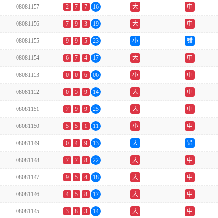
08081157
2
7
7
16
大
中
08081156
7
9
3
19
大
中
08081155
9
9
5
23
小
错
08081154
6
7
4
17
大
中
08081153
0
0
6
06
小
中
08081152
0
5
9
14
大
中
08081151
7
9
9
25
大
中
08081150
5
5
1
11
小
中
08081149
0
4
9
13
大
错
08081148
7
7
8
22
大
中
08081147
9
5
4
18
大
中
08081146
4
5
8
17
大
中
08081145
3
8
3
14
大
中