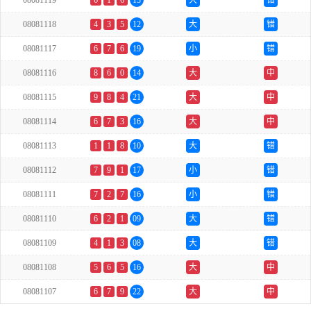
08081119
6
1
6
13
大
错
08081118
4
3
5
12
大
错
08081117
6
7
6
19
小
错
08081116
8
6
0
14
大
中
08081115
9
8
4
21
大
中
08081114
6
7
3
16
大
中
08081113
1
1
8
10
大
错
08081112
7
9
1
17
小
错
08081111
7
2
7
16
小
错
08081110
6
2
1
09
大
错
08081109
4
1
3
08
大
错
08081108
5
6
5
16
大
中
08081107
6
7
9
22
大
中