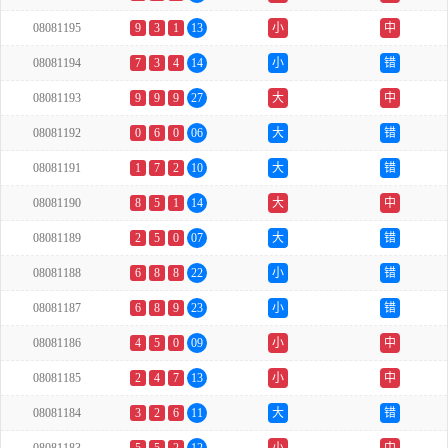
08081195
9
3
1
13
小
中
08081194
7
3
4
14
小
错
08081193
9
9
9
27
大
中
08081192
0
6
0
06
大
错
08081191
1
7
2
10
大
错
08081190
8
5
1
14
大
中
08081189
2
5
0
07
大
错
08081188
6
8
8
22
小
错
08081187
6
8
9
23
小
错
08081186
4
5
0
09
小
中
08081185
2
4
7
13
小
中
08081184
3
2
6
11
大
错