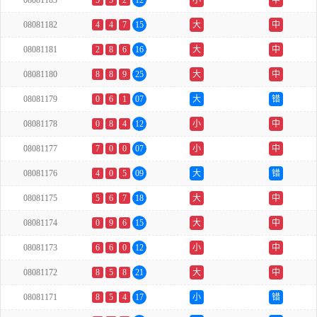
08081183
5
5
2
12
小
中
08081182
4
4
7
15
大
中
08081181
2
8
6
16
大
中
08081180
8
8
9
25
大
中
08081179
0
6
1
07
大
错
08081178
0
8
4
12
小
中
08081177
7
0
0
07
小
中
08081176
4
0
5
09
大
错
08081175
5
6
7
18
大
中
08081174
0
9
6
15
大
中
08081173
6
6
0
12
小
中
08081172
8
5
8
21
大
中
08081171
8
5
4
17
小
错