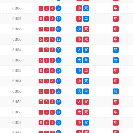
61868
1
2
4
07
小
双
中
61867
0
4
8
12
小
单
中
61866
7
8
3
18
小
双
中
61865
5
0
7
12
小
双
中
61864
1
0
8
09
大
双
错
61863
5
1
2
08
大
单
错
61862
8
9
6
23
小
单
中
61861
5
0
8
13
小
双
中
61860
1
4
1
06
大
单
错
61859
7
5
4
16
大
双
中
61858
1
7
6
14
大
双
中
61857
0
8
1
09
小
双
中