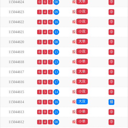
大单
115044624
0
6
2
08
殺
中
小双
115044623
3
4
2
09
殺
中
小双
115044622
4
6
6
16
殺
中
小双
115044621
7
4
0
11
殺
中
大单
115044620
3
4
1
08
殺
中
小双
115044619
8
5
2
15
殺
中
小单
115044618
8
8
7
23
殺
中
大单
115044617
6
4
3
13
殺
中
大双
115044616
9
6
2
17
殺
中
小双
115044615
1
5
8
14
殺
中
大双
115044614
9
1
6
16
殺
错
小单
115044613
8
9
4
21
殺
中
小单
115044612
3
4
1
08
殺
中