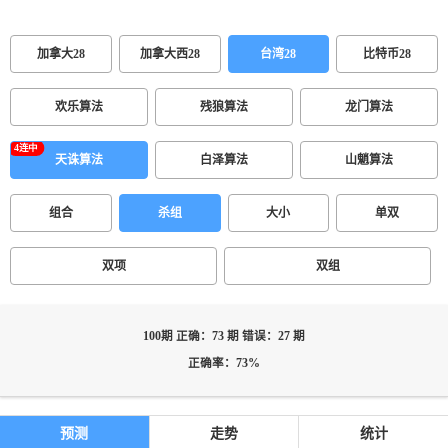
加拿大28
加拿大西28
台湾28
比特币28
欢乐算法
残狼算法
龙门算法
天诛算法
白泽算法
山魈算法
组合
杀组
大小
单双
双项
双组
100期 正确：73 期 错误：27 期
正确率：73%
预测
走势
统计