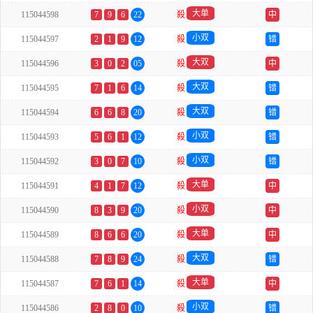
大单
115044598
7
9
6
22
殺
中
小双
115044597
2
1
9
12
殺
错
大双
115044596
3
0
2
05
殺
中
大双
115044595
7
1
6
14
殺
错
大双
115044594
6
6
8
20
殺
错
小双
115044593
5
6
1
12
殺
错
小双
115044592
3
0
7
10
殺
错
大单
115044591
4
1
7
12
殺
中
小双
115044590
8
3
9
20
殺
中
大单
115044589
8
6
6
20
殺
中
大双
115044588
7
8
9
24
殺
错
大单
115044587
7
6
1
14
殺
中
小双
115044586
2
8
0
10
殺
错