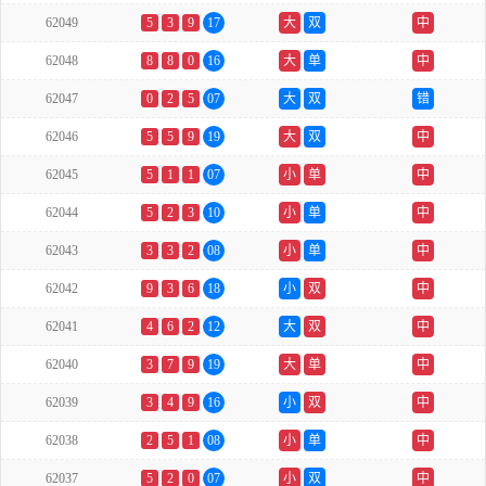
62049
5
3
9
17
大
双
中
62048
8
8
0
16
大
单
中
62047
0
2
5
07
大
双
错
62046
5
5
9
19
大
双
中
62045
5
1
1
07
小
单
中
62044
5
2
3
10
小
单
中
62043
3
3
2
08
小
单
中
62042
9
3
6
18
小
双
中
62041
4
6
2
12
大
双
中
62040
3
7
9
19
大
单
中
62039
3
4
9
16
小
双
中
62038
2
5
1
08
小
单
中
62037
5
2
0
07
小
双
中