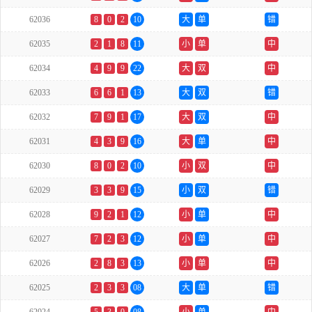
62036
8
0
2
10
大
单
错
62035
2
1
8
11
小
单
中
62034
4
9
9
22
大
双
中
62033
6
6
1
13
大
双
错
62032
7
9
1
17
大
双
中
62031
4
3
9
16
大
单
中
62030
8
0
2
10
小
双
中
62029
3
3
9
15
小
双
错
62028
9
2
1
12
小
单
中
62027
7
2
3
12
小
单
中
62026
2
8
3
13
小
单
中
62025
2
3
3
08
大
单
错