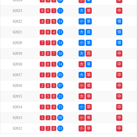
62024
5
3
0
08
小
单
中
62023
0
6
5
11
大
单
中
62022
4
1
9
14
小
单
错
62021
1
8
4
13
大
双
错
62020
7
7
0
14
小
单
错
62019
3
0
7
10
大
双
中
62018
1
8
5
14
大
单
中
62017
1
2
2
05
大
单
中
62016
2
0
5
07
小
单
中
62015
8
5
8
21
大
单
中
62014
5
6
4
15
小
单
中
62013
1
2
6
09
小
单
中
62012
1
2
0
03
小
单
中