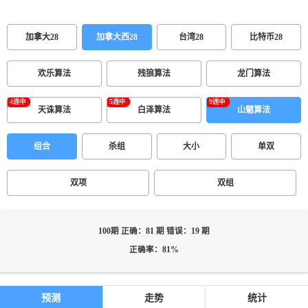
加拿大28
加拿大西28
台湾28
比特币28
欢乐算法
残狼算法
龙门算法
天诛算法
白泽算法
山魈算法
组合
杀组
大小
单双
双项
双组
100期 正确：81 期 错误：19 期
正确率：81%
预测
走势
统计