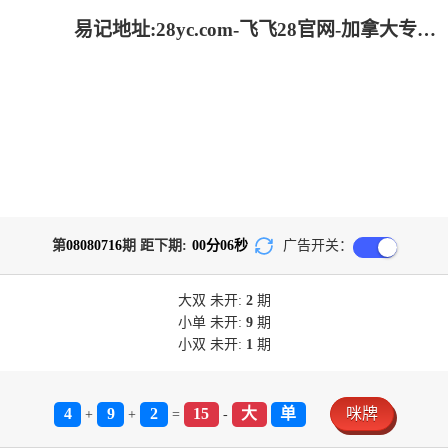
易记地址:28yc.com-飞飞28官网-加拿大专业在线咪牌预测网站
第
08080716
期 距下期:
00
分
06
秒
广告开关：
大双
未开:
2
期
小单
未开:
9
期
小双
未开:
1
期
4
9
2
15
大
单
咪牌
+
+
=
-