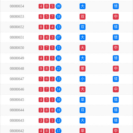
08080654
4
0
5
09
大
错
08080653
6
5
7
18
双
中
08080652
8
1
4
13
双
错
08080651
0
4
3
07
大
错
08080650
3
7
5
15
大
中
08080649
4
1
5
10
大
错
08080648
9
8
8
25
单
中
08080647
7
6
2
15
小
错
08080646
1
7
6
14
大
中
08080645
4
5
1
10
单
错
08080644
3
8
8
19
双
错
08080643
3
9
1
13
大
错
08080642
4
8
5
17
单
中