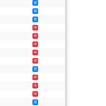
错
错
错
中
中
中
中
中
错
中
中
中
错