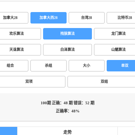
加拿大28
加拿大西28
台湾28
比特币28
欢乐算法
残狼算法
龙门算法
天诛算法
白泽算法
山魈算法
组合
杀组
大小
单双
双项
双组
100期 正确：48 期 错误：52 期
正确率：48%
走势