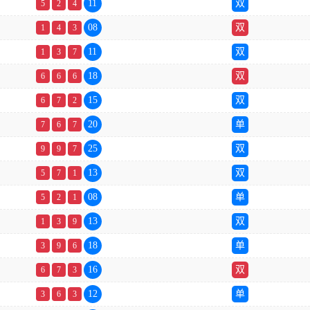
11
双
5
2
4
08
双
1
4
3
11
双
1
3
7
18
双
6
6
6
15
双
6
7
2
20
单
7
6
7
25
双
9
9
7
13
双
5
7
1
08
单
5
2
1
13
双
1
3
9
18
单
3
9
6
16
双
6
7
3
12
单
3
6
3