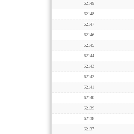
62149
62148
62147
62146
62145
62144
62143
62142
62141
62140
62139
62138
62137