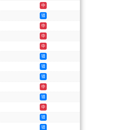
中
错
中
中
中
错
错
错
中
错
中
错
错