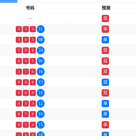
号码
预测
---
双
11
单
4
3
4
08
单
3
0
5
24
双
7
9
8
06
双
0
5
1
16
双
3
7
6
13
双
9
4
0
16
双
1
6
9
12
单
4
5
3
16
单
0
7
9
15
单
9
2
4
18
单
1
9
8