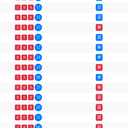
15
双
2
9
4
15
双
0
9
6
15
单
1
9
5
17
双
9
1
7
12
单
2
4
6
24
单
9
9
6
13
单
4
3
6
08
单
5
3
0
25
单
8
8
9
10
双
9
1
0
20
双
9
2
9
12
双
8
0
4
08
双
2
4
2