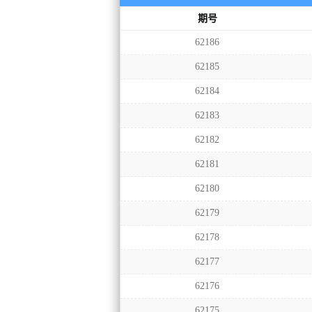
期号
62186
62185
62184
62183
62182
62181
62180
62179
62178
62177
62176
62175