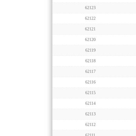
62123
62122
62121
62120
62119
62118
62117
62116
62115
62114
62113
62112
62111