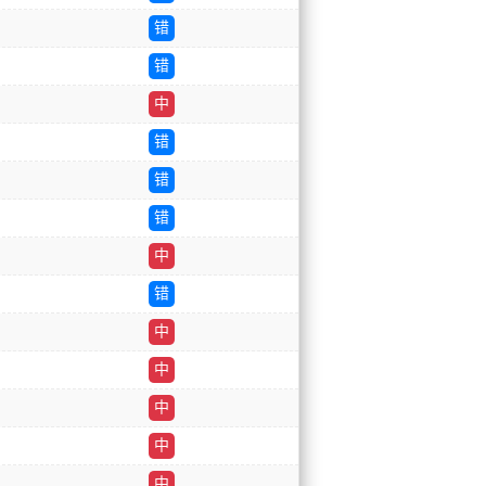
错
错
中
错
错
错
中
错
中
中
中
中
中